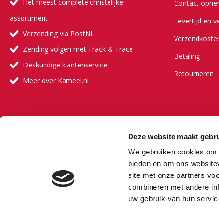
Het meest complete christelijke
Contact opn
assortiment
Levertijd en v
Verzending via PostNL
Verzendkoste
Zending volgen met Track & Trace
Betaling
Deskundige klantenservice
Retourneren
Meer over Kameel.nl
Meer ove
Deze website maakt gebru
Onze visie
We gebruiken cookies om c
Onze partners
bieden en om ons websitev
site met onze partners vo
Veelgestelde 
combineren met andere inf
Vacature
uw gebruik van hun servic
Bestselling au