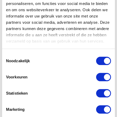
Voor 12 uur besteld, vandaag verzonden
personaliseren, om functies voor social media te bieden
en om ons websiteverkeer te analyseren. Ook delen we
informatie over uw gebruik van onze site met onze
In winkelmandje
partners voor social media, adverteren en analyse. Deze
partners kunnen deze gegevens combineren met andere
informatie die u aan ze heeft verstrekt of die ze hebben
verzameld op basis van uw gebruik van hun services.
Toestemmingsselectie
Noodzakelijk
Voorkeuren
Mijn eerste jaar
Statistieken
Tirza Beekhuis
Marketing
Een anders dan anders, vertederend invulboek voor