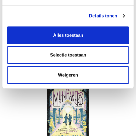
nieuwe ouders.
lees verder
17
99
Details tonen
Op voorraad
Alles toestaan
Voor 12 uur besteld, vandaag verzonden
Selectie toestaan
In winkelmandje
Weigeren