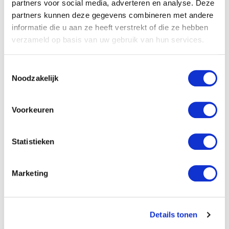
partners voor social media, adverteren en analyse. Deze
Voor 12 uur besteld, vandaag verzonden
partners kunnen deze gegevens combineren met andere
informatie die u aan ze heeft verstrekt of die ze hebben
verzameld op basis van uw gebruik van hun services.
In winkelmandje
Toestemmingsselectie
Noodzakelijk
Voorkeuren
Statistieken
Marketing
Allergrootste kleurplaat voor kerst
Details tonen
De allergrootste kleurplaat voor Kerst In deze - als boek