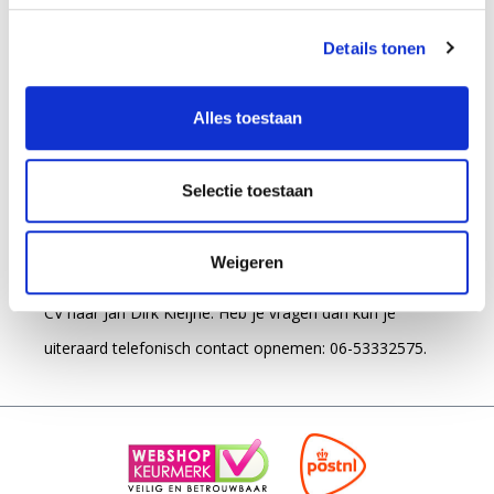
Let op, van januari t/m augustus zijn de werktijden
ongeveer van 16 uur per week. Van september t/m
Details tonen
december zijn de werktijden van mogelijk 28 uur per
week. Het salaris en de arbeidsvoorwaarden zijn
Alles toestaan
conform de CAO Detailhandel.
Selectie toestaan
Solliciteren?
Herken jij je in de vacaturetekst en ben je enthousiast
Weigeren
om ons team te versterken? Stuur je motivatiebrief met
CV naar Jan Dirk Kleijne. Heb je vragen dan kun je
uiteraard telefonisch contact opnemen: 06-53332575.