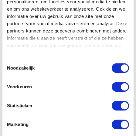
een belangrijk vereiste, evenals administratief inzicht. Je
personaliseren, om functies voor social media te bieden
en om ons websiteverkeer te analyseren. Ook delen we
bent op korte termijn beschikbaar en je bent woonachtig
informatie over uw gebruik van onze site met onze
in Houten of de (nabije) omgeving. We vinden het
partners voor social media, adverteren en analyse. Deze
belangrijk dat je christen bent en dat je begripvol bent
partners kunnen deze gegevens combineren met andere
informatie die u aan ze heeft verstrekt of die ze hebben
naar christenen uit diverse kerkelijke richtingen.
verzameld op basis van uw gebruik van hun services.
Wat bieden we jou?
Toestemmingsselectie
De mogelijkheid om per direct aan de slag te gaan. Je
Noodzakelijk
komt te werken in een klein, betrokken team. Het betreft
Voorkeuren
een contract voor 20-24 uur per week, waarbij de
werkdagen in principe (in overleg) maandag t/m vrijdag
Statistieken
kunnen zijn. De werktijden zijn bespreekbaar. Deze baan
is goed te combineren met de zorg voor schoolgaande
Marketing
kinderen.