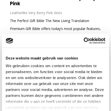
Pink
Leatherlike Very Berry Pink Vines
The Perfect Gift Bible The New Living Translation
Premium Gift Bible offers today’s most popular features,
including book introductions, a dictionary concordance,
and a durable binding, at an affordable price.
lees
verder
Deze website maakt gebruik van cookies
29
99
We gebruiken cookies om content en advertenties te
personaliseren, om functies voor social media te bieden
Verwachte levertijd: Meerdere weken
en om ons websiteverkeer te analyseren. Ook delen we
informatie over uw gebruik van onze site met onze
partners voor social media, adverteren en analyse. Deze
In winkelmandje
partners kunnen deze gegevens combineren met andere
informatie die u aan ze heeft verstrekt of die ze hebben
verzameld op basis van uw gebruik van hun services.