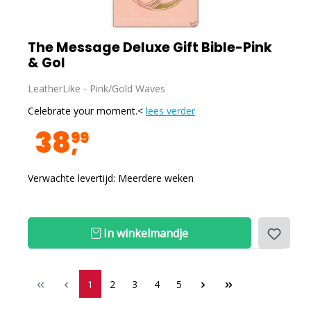
The Message Deluxe Gift Bible-Pink
& Gol
LeatherLike - Pink/Gold Waves
Celebrate your moment.<
lees verder
38
99
Verwachte levertijd: Meerdere weken
In winkelmandje
1
2
3
4
5