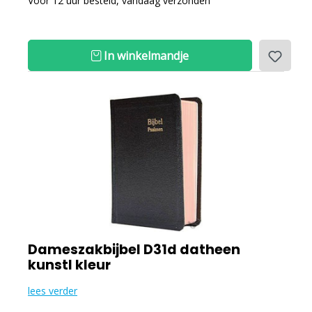
Voor 12 uur besteld, vandaag verzonden
In winkelmandje
Dameszakbijbel D31d datheen
kunstl kleur
lees verder