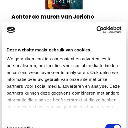
Achter de muren van Jericho
Tessa Afshar
In deze Bijbels-historische roman volg je Rachabs reis
van onderdrukking naar vrijheid als kind van God: kan ze
Deze website maakt gebruik van cookies
haar hart weer openen voor liefde ondanks haar
We gebruiken cookies om content en advertenties te
verleden?
lees verder
personaliseren, om functies voor social media te bieden
15
en om ons websiteverkeer te analyseren. Ook delen we
99
informatie over uw gebruik van onze site met onze
partners voor social media, adverteren en analyse. Deze
Op voorraad
partners kunnen deze gegevens combineren met andere
informatie die u aan ze heeft verstrekt of die ze hebben
Voor 12 uur besteld, vandaag verzonden
verzameld op basis van uw gebruik van hun services.
Toestemmingsselectie
In winkelmandje