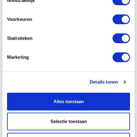
Noodzakelijk
Voorkeuren
Statistieken
Marketing
Heldere vlam
Details tonen
Heather Kaufman
Ontdek het levensveranderende verhaal van Jezus door
Alles toestaan
de ogen van een jonge vrouw aan het hof van koning
Herodes.
lees verder
Selectie toestaan
23
99