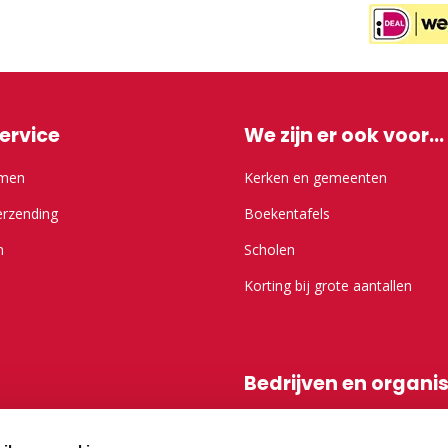
ervice
We zijn er ook voor...
emen
Kerken en gemeenten
erzending
Boekentafels
n
Scholen
Korting bij grote aantallen
Bedrijven en organi
r Kameel.nl
Shop-in-shop