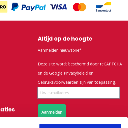
Altijd op de hoogte
Aanmelden nieuwsbrief
Deze site wordt beschermd door reCAPTCHA
en de Google
Privacybeleid
en
Gebruiksvoorwaarden
zijn van toepassing.
saties
Aanmelden