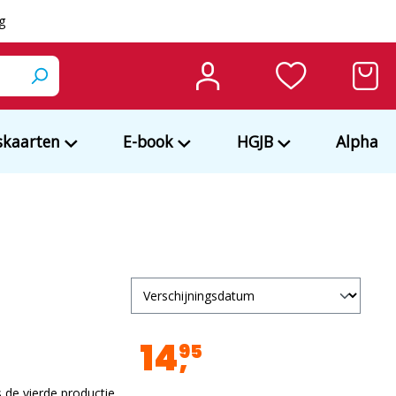
ng
kaarten
E-book
HGJB
Alpha
14
95
s de vierde productie