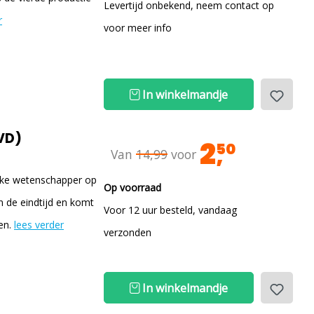
Levertijd onbekend, neem contact op
r
voor meer info
In winkelmandje
VD)
2
50
Van
14,99
voor
ijke wetenschapper op
Op voorraad
n de eindtijd en komt
Voor 12 uur besteld, vandaag
en.
lees verder
verzonden
In winkelmandje