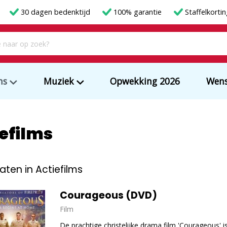
30 dagen bedenktijd
100% garantie
Staffelkorti
ms
Muziek
Opwekking 2026
Wens
efilms
aten in Actiefilms
Courageous (DVD)
Film
De prachtige christelijke drama film 'Courageous' i