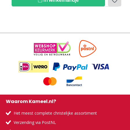
In winkelmandje
Waarom Kameel.nl?
Het meest complete christelijke assortiment
Verzending via PostNL