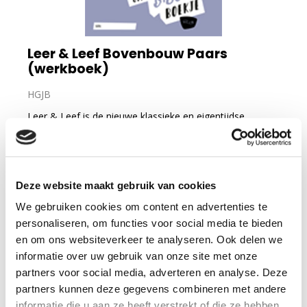
Leer & Leef Bovenbouw Paars
(werkboek)
HGJB
Leer & Leef is de nieuwe klassieke en eigentijdse
tienercatechesemethode van de HGJB.
lees verder
13
50
Deze website maakt gebruik van cookies
Op voorraad
We gebruiken cookies om content en advertenties te
personaliseren, om functies voor social media te bieden
Voor 12 uur besteld, vandaag verzonden
en om ons websiteverkeer te analyseren. Ook delen we
informatie over uw gebruik van onze site met onze
partners voor social media, adverteren en analyse. Deze
In winkelmandje
partners kunnen deze gegevens combineren met andere
informatie die u aan ze heeft verstrekt of die ze hebben