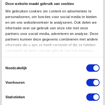
Deze website maakt gebruik van cookies
We gebruiken cookies om content en advertenties te
Uitgangspunten
personaliseren, om functies voor social media te bieden
- Uitgangspunten en invulling van de nieuwe methode zijn
en om ons websiteverkeer te analyseren. Ook delen we
informatie over uw gebruik van onze site met onze
ontwikkeld aan de hand van gesprekken met predikanten,
partners voor social media, adverteren en analyse. Deze
een enquête onder catecheten en gesprekken met
partners kunnen deze gegevens combineren met andere
catechese-deskundigen. Verder is er een meeleesgroep,
informatie die u aan ze heeft verstrekt of die ze hebben
verzameld op basis van uw gebruik van hun services.
bestaande uit de catecheten Kees Bok, Ria van Dijk en
Gerjanne Loedeman en de predikanten P.J. den Admirant,
Toestemmingsselectie
L.W. den Boer, J.J. ten Brinke, H. M. Burggraaf en H. Markus.
Noodzakelijk
- Schrijvers staan bewust in de (hervormd-)gereformeerde
traditie.
Voorkeuren
- Er wordt uitgegaan van een klassiek curriculum.
Thematisch is er aansluiting bij de Heidelbergse
Statistieken
Catechismus, aangevuld met een aantal (actuele) thema’s