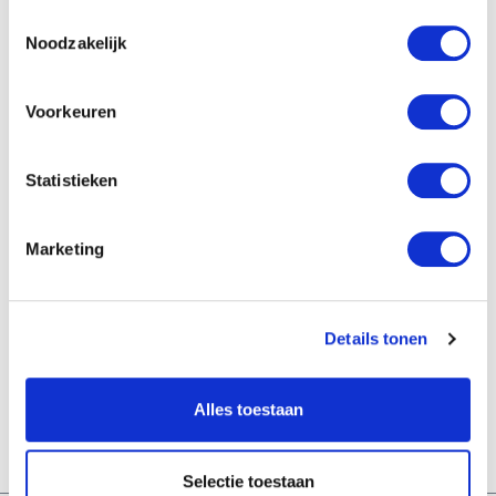
Toestemmingsselectie
een andere betaalmethode kunt u de factuur gebruiken
Noodzakelijk
voor uw eigen administratie.
Voorkeuren
Bedrijfsgegevens
Kameel.nl
Statistieken
(onderdeel van cTrading (a Christian Trading Company)
B.V.)
Marketing
Postbus 2555
3800 GC Amersfoort
Details tonen
Kamer van Koophandel: 52839176
Bank: NL40 INGB 0004 8532 77
Alles toestaan
BIC: INGBNL2A
Selectie toestaan