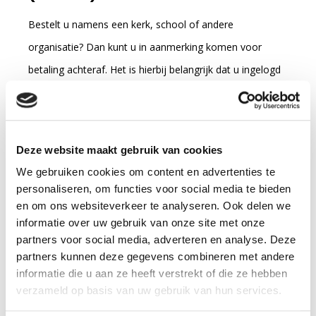
Bestelt u namens een kerk, school of andere
organisatie? Dan kunt u in aanmerking komen voor
betaling achteraf. Het is hierbij belangrijk dat u ingelogd
bent, en dat wij uw aanvraag hiervoor vooraf hebben
goedgekeurd.
Financiële afhandeling
Deze website maakt gebruik van cookies
We gebruiken cookies om content en advertenties te
Kameel.nl is onderdeel van cTrading. Uw bestellingen
personaliseren, om functies voor social media te bieden
worden verzonden door Logostiek. Logostiek is een
en om ons websiteverkeer te analyseren. Ook delen we
informatie over uw gebruik van onze site met onze
handelsnaam van cTrading (a Christian Trading
partners voor social media, adverteren en analyse. Deze
Company) B.V.)
partners kunnen deze gegevens combineren met andere
Ook de financiële afhandeling hebben wij uitbesteed aan
informatie die u aan ze heeft verstrekt of die ze hebben
verzameld op basis van uw gebruik van hun services.
Logostiek. U ontvangt bij uw bestelling dus een factuur
van Logostiek . Indien u al heeft betaald via iDEAL of