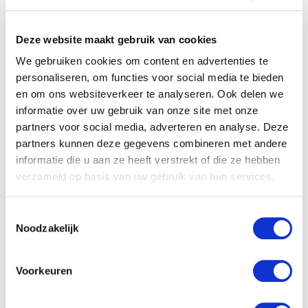
eenvoudige amigurumipatronen. Verras je familie en
vrienden met een handgemaakte knuffel! Maak met wat
Deze website maakt gebruik van cookies
We gebruiken cookies om content en advertenties te
wol en een haaknaald een schattig konijntje, een gekke
personaliseren, om functies voor social media te bieden
kikker of een stoere gorilla... en je zal snel ook kennismaken
en om ons websiteverkeer te analyseren. Ook delen we
met hun vele vrolijke vrienden! De patronen in dit boek zijn
informatie over uw gebruik van onze site met onze
partners voor social media, adverteren en analyse. Deze
op maat gemaakt voor beginnende hakers. Aan de hand
partners kunnen deze gegevens combineren met andere
van duidelijke stap-voor-stapbeschrijvingen, foto's en
informatie die u aan ze heeft verstrekt of die ze hebben
videotutorials heb je alle technieken snel onder de knie. Zo
verzameld op basis van uw gebruik van hun services.
haak je binnenkort mét succes je eerste amigurumiknuffel!
Toestemmingsselectie
Mariska Vos-Bolman creëerde haar eerste
Noodzakelijk
amigurumipatroon in 2015. Nu bundelt ze haar ontwerpen
op haar blog DIY Fluffies. Ze werkte eerder al mee aan
Voorkeuren
verschillende Amigurumi- en Zoomigurumiboeken.
Amigurumi voor beginners is haar eerste eigen haakboek.