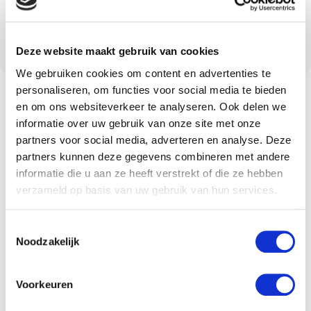
Zet op verlanglijst
Deze website maakt gebruik van cookies
We gebruiken cookies om content en advertenties te
personaliseren, om functies voor social media te bieden
en om ons websiteverkeer te analyseren. Ook delen we
Omschrijving
informatie over uw gebruik van onze site met onze
partners voor social media, adverteren en analyse. Deze
partners kunnen deze gegevens combineren met andere
informatie die u aan ze heeft verstrekt of die ze hebben
Omschrijving
verzameld op basis van uw gebruik van hun services.
Ansichtkaart 10,5x15
Toestemmingsselectie
bobbi hoera een bro
Noodzakelijk
Bobbi
Voorkeuren