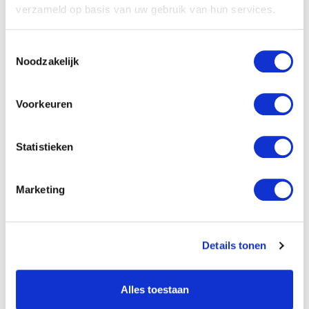
verzameld op basis van uw gebruik van hun services.
Specificaties
Toestemmingsselectie
Titel:
Arme slavin die rijk werd
Noodzakelijk
Auteur:
P. Visser
Voorkeuren
Verschijningsvorm:
Geniet
NUR-code:
200
Statistieken
Categorie:
Kinderboeken algemeen
Marketing
Art.nr.:
9789057413100
Verschijningsdatum:
Augustus 2008
Details tonen
Klantenservice
Alles toestaan