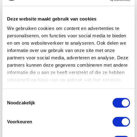
meer. 'Atlas van de wereld' neemt jonge ontdekkers mee
op een geweldig avontuur met twee Minecraft®-
Deze website maakt gebruik van cookies
personages. Ontdek echte natuurwonderen zoals Mount
We gebruiken cookies om content en advertenties te
Fuji en Machu Picchu, bewonder beroemde bouwwerken
personaliseren, om functies voor social media te bieden
en om ons websiteverkeer te analyseren. Ook delen we
zoals de Grote Sfinx van Gizeh en het Colosseum, en leer
informatie over uw gebruik van onze site met onze
over talloze wilde dieren.
partners voor social media, adverteren en analyse. Deze
partners kunnen deze gegevens combineren met andere
informatie die u aan ze heeft verstrekt of die ze hebben
Met handige tips en creatieve ideeën van experts kunnen
verzameld op basis van uw gebruik van hun services.
kinderen hun favoriete iconische locaties en kaarten zelf
nabouwen in het Minecraft®-spel. 'Atlas van de wereld' is
Toestemmingsselectie
perfect voor kinderen vanaf 7 jaar die houden van
Noodzakelijk
Minecraft® en nieuwsgierig zijn naar de wereld om hen
heen.
Voorkeuren