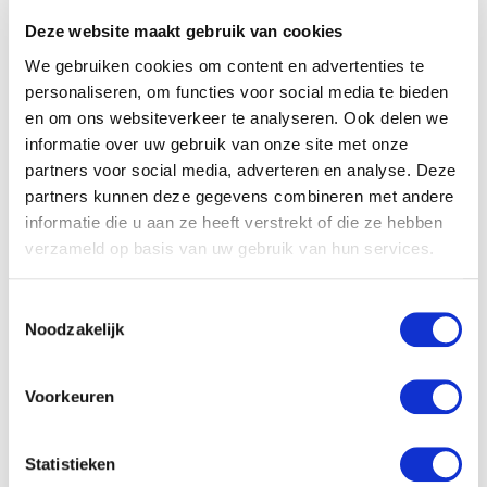
Omschrijving
Deze website maakt gebruik van cookies
We gebruiken cookies om content en advertenties te
personaliseren, om functies voor social media te bieden
en om ons websiteverkeer te analyseren. Ook delen we
Omschrijving
informatie over uw gebruik van onze site met onze
partners voor social media, adverteren en analyse. Deze
Balpen rood Je bent
partners kunnen deze gegevens combineren met andere
een parel
informatie die u aan ze heeft verstrekt of die ze hebben
verzameld op basis van uw gebruik van hun services.
Balpen rood
Toestemmingsselectie
Noodzakelijk
Tekst: Je bent een parel in Gods hand.
Voorkeuren
Klantenservice
Statistieken