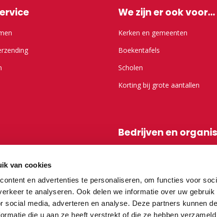
ervice
We zijn er ook voor...
emen
Kerken en gemeenten
erzending
Boekentafels
n
Scholen
Korting bij grote aantallen
Bedrijven en organi
r Kameel.nl
Shop-in-shop
ik van cookies
Affiliatieprogramma
ontent en advertenties te personaliseren, om functies voor soci
erkeer te analyseren. Ook delen we informatie over uw gebruik
or social media, adverteren en analyse. Deze partners kunnen 
vragen
ormatie die u aan ze heeft verstrekt of die ze hebben verzameld