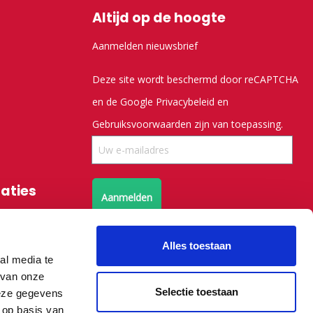
Altijd op de hoogte
Aanmelden nieuwsbrief
Deze site wordt beschermd door reCAPTCHA
en de Google
Privacybeleid
en
Gebruiksvoorwaarden
zijn van toepassing.
saties
Aanmelden
Volg ons op X
Alles toestaan
al media te
 van onze
Volg ons op facebook
Selectie toestaan
deze gegevens
 op basis van