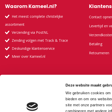
Waarom Kameel.nl?
Klantens
Het meest complete christelijke
Contact opn
assortiment
Levertijd en v
Verzending via PostNL
Verzendkoste
Zending volgen met Track & Trace
Betaling
Deskundige klantenservice
Retourneren
Meer over Kameel.nl
Meer ove
Deze website maakt gebru
Onze visie
We gebruiken cookies om c
Onze partners
bieden en om ons websitev
site met onze partners vo
Veelgestelde 
combineren met andere inf