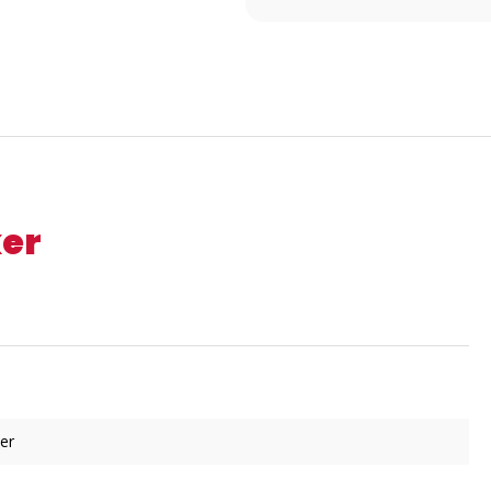
ker
er