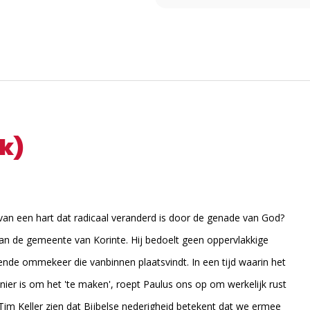
ok)
an een hart dat radicaal veranderd is door de genade van God?
f aan de gemeente van Korinte. Hij bedoelt geen oppervlakkige
ende ommekeer die vanbinnen plaatsvindt. In een tijd waarin het
er is om het 'te maken', roept Paulus ons op om werkelijk rust
t Tim Keller zien dat Bijbelse nederigheid betekent dat we ermee