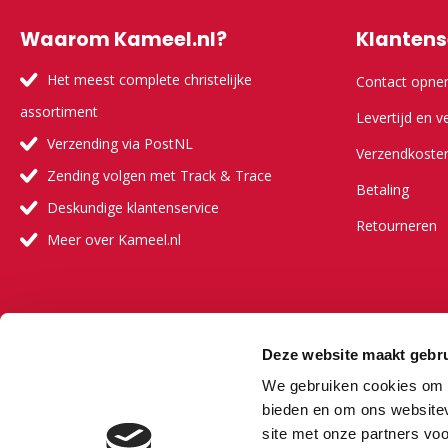
Waarom Kameel.nl?
Klantens
Het meest complete christelijke
Contact opn
assortiment
Levertijd en v
Verzending via PostNL
Verzendkoste
Zending volgen met Track & Trace
Betaling
Deskundige klantenservice
Retourneren
Meer over Kameel.nl
Meer ove
Deze website maakt gebru
Onze visie
We gebruiken cookies om c
Onze partners
bieden en om ons websitev
site met onze partners vo
Veelgestelde 