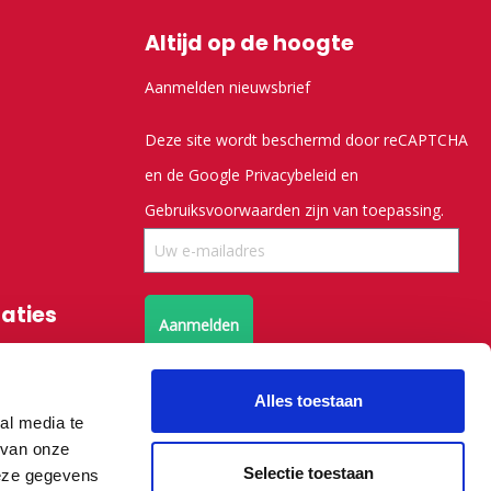
Altijd op de hoogte
Aanmelden nieuwsbrief
Deze site wordt beschermd door reCAPTCHA
en de Google
Privacybeleid
en
Gebruiksvoorwaarden
zijn van toepassing.
saties
Aanmelden
Volg ons op X
Alles toestaan
al media te
 van onze
Volg ons op facebook
Selectie toestaan
deze gegevens