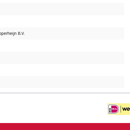
pperheijn B.V.