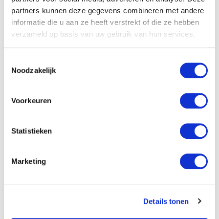
partners kunnen deze gegevens combineren met andere
ontwikkeld voor al jouw journalcreaties en is de absolute
informatie die u aan ze heeft verstrekt of die ze hebben
broedplaats voor je creatiefste momenten!
verzameld op basis van uw gebruik van hun services.
Toestemmingsselectie
Noodzakelijk
Specificaties
Titel:
Bullet journal / bloom
Voorkeuren
Verschijningsvorm:
Paperback
Statistieken
NUR-code:
460
Uitgever:
BBNC Uitgevers
Marketing
Categorie:
Hobby's algemeen
Art.nr.:
9789045329956
Details tonen
Verschijningsdatum:
November 2025