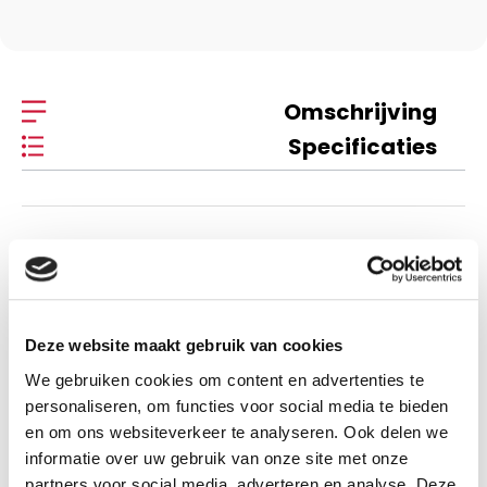
Omschrijving
Specificaties
Omschrijving
Bullet journal / bloom
Deze website maakt gebruik van cookies
Dit bulletjournal van MUS is het perfecte notitieboek om al
We gebruiken cookies om content en advertenties te
personaliseren, om functies voor social media te bieden
jouw afspraken, taken, plannen, wensen, to-dolijstjes,
en om ons websiteverkeer te analyseren. Ook delen we
verjaardagen en nog véél meer op één plek en volgens
informatie over uw gebruik van onze site met onze
jouw eigen systeem te verzamelen. Dit journal is speciaal
partners voor social media, adverteren en analyse. Deze