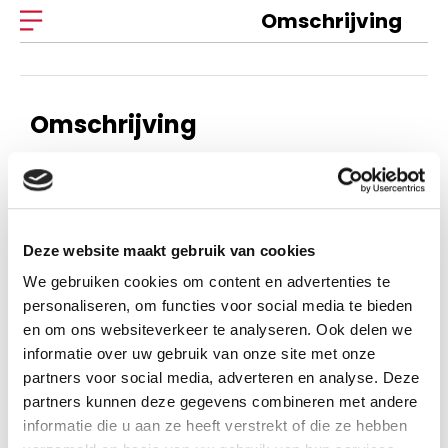
Omschrijving
Omschrijving
Dag in dag uit KLEIN
2021 nbv
Deze website maakt gebruik van cookies
Dag in dag uit is al ruim dertig jaar een geliefd dagboek. De
We gebruiken cookies om content en advertenties te
365 toegankelijke overdenkingen zijn geschreven door
personaliseren, om functies voor social media te bieden
en om ons websiteverkeer te analyseren. Ook delen we
diverse auteurs uit de breedte van kerkelijk Nederland.
informatie over uw gebruik van onze site met onze
Naast deze paperbackeditie is dit dagboek ook verkrijgbaar
partners voor social media, adverteren en analyse. Deze
als grote letter-editie (ISBN 9789033878398) en
partners kunnen deze gegevens combineren met andere
informatie die u aan ze heeft verstrekt of die ze hebben
dagblokkalender (ISBN 9789033878381). Dit dagboek is