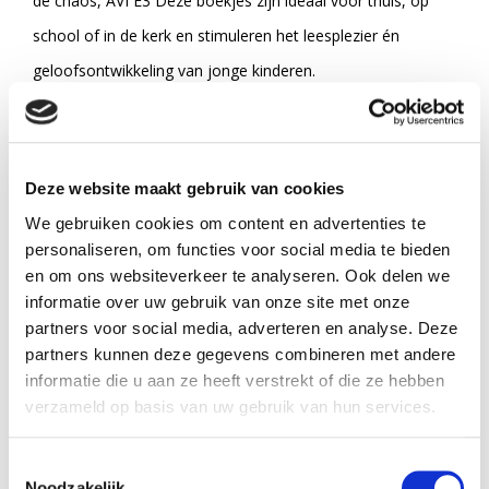
de chaos, AVI E3 Deze boekjes zijn ideaal voor thuis, op
school of in de kerk en stimuleren het leesplezier én
geloofsontwikkeling van jonge kinderen.
Specificaties
Deze website maakt gebruik van cookies
Titel:
David en de reus
We gebruiken cookies om content en advertenties te
personaliseren, om functies voor social media te bieden
Auteur:
Corien Oranje
en om ons websiteverkeer te analyseren. Ook delen we
informatie over uw gebruik van onze site met onze
Taal:
Nederlands
partners voor social media, adverteren en analyse. Deze
partners kunnen deze gegevens combineren met andere
Verschijningsvorm:
Hardback
informatie die u aan ze heeft verstrekt of die ze hebben
Aantal blz.:
40
verzameld op basis van uw gebruik van hun services.
NUR-code:
224
Toestemmingsselectie
Noodzakelijk