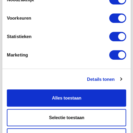
Druk:
2
Imprint:
NBG
Voorkeuren
Uitgever:
Nederlands-Vlaams
Bijbelgenootschap
Statistieken
Categorie:
Religie en kinderbijbels (
Marketing
Art.nr.:
9789089123626
Verschijningsdatum:
November 2025
Details tonen
Afmetingen:
218 x 155 x 9 mm
Alles toestaan
Selectie toestaan
Leesfragment