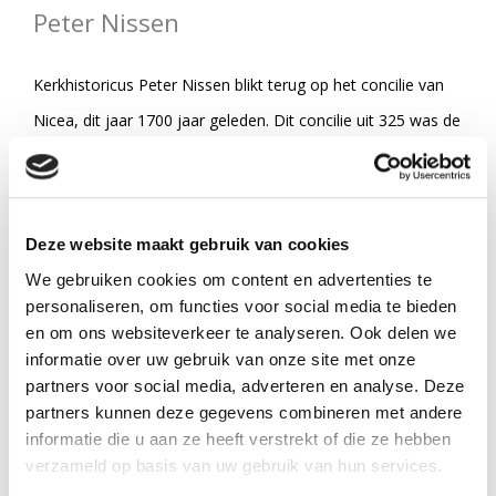
Peter Nissen
Kerkhistoricus Peter Nissen blikt terug op het concilie van
Nicea, dit jaar 1700 jaar geleden. Dit concilie uit 325 was de
allereerste kerkvergadering waarbij christenen uit alle
windrichtingen samen kwamen.
Zij zochten naar een besef van verbondenheid en eenheid.
Deze website maakt gebruik van cookies
De belijdenis die zij vaststelden wordt nog altijd wereldwijd
We gebruiken cookies om content en advertenties te
beaamd.
personaliseren, om functies voor social media te bieden
en om ons websiteverkeer te analyseren. Ook delen we
Dit boekje gaat in op de thema’s die ter sprake
informatie over uw gebruik van onze site met onze
kwamen in 325 en de betekenis voor vandaag
partners voor social media, adverteren en analyse. Deze
partners kunnen deze gegevens combineren met andere
Met gespreksvragen om door te praten binnen de
informatie die u aan ze heeft verstrekt of die ze hebben
parochie, gemeente of gespreksgroep
verzameld op basis van uw gebruik van hun services.
Aangevuld met gebeden, mooie citaten, afbeeldingen