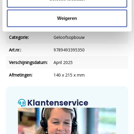
Verschijningsvorm:
Paperback
Weigeren
NUR-code:
707
Categorie:
Geloofsopbouw
Art.nr.:
9789493395350
Verschijningsdatum:
April 2025
Afmetingen:
140 x 215 x mm
Klantenservice