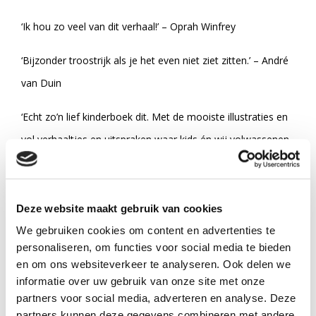
‘Ik hou zo veel van dit verhaal!’ – Oprah Winfrey
‘Bijzonder troostrijk als je het even niet ziet zitten.’ – André
van Duin
‘Echt zo’n lief kinderboek dit. Met de mooiste illustraties en
vol verhaaltjes en uitspraken waar kids én wij volwassenen
van kunnen leren.’ – Kelly Weekers
‘De wereld waarin ik wil leven, is de wereld die Charlie
Deze website maakt gebruik van cookies
Mackesy bedacht heeft.’ – Elizabeth Gilbert
We gebruiken cookies om content en advertenties te
personaliseren, om functies voor social media te bieden
en om ons websiteverkeer te analyseren. Ook delen we
informatie over uw gebruik van onze site met onze
Specificaties
partners voor social media, adverteren en analyse. Deze
Titel:
De jongen, de mol, de vos en het
partners kunnen deze gegevens combineren met andere