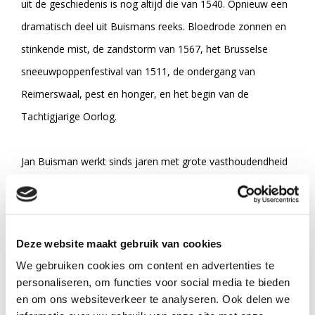
uit de geschiedenis is nog altijd die van 1540. Opnieuw een
dramatisch deel uit Buismans reeks. Bloedrode zonnen en
stinkende mist, de zandstorm van 1567, het Brusselse
sneeuwpoppenfestival van 1511, de ondergang van
Reimerswaal, pest en honger, en het begin van de
Tachtigjarige Oorlog.
Jan Buisman werkt sinds jaren met grote vasthoudendheid
aan zijn grote reeks over de geschiedenis van het weer. De
hele serie gaat waarschijnlijk uit tien delen bestaan van elk
tussen de 750 en 1000 bladzijden. Over het jaar van
Deze website maakt gebruik van cookies
verschijnen van deze delen, waaraan naast Buisman ook
We gebruiken cookies om content en advertenties te
andere auteurs meewerken, valt nog weinig met zekerheid
personaliseren, om functies voor social media te bieden
te zeggen.
en om ons websiteverkeer te analyseren. Ook delen we