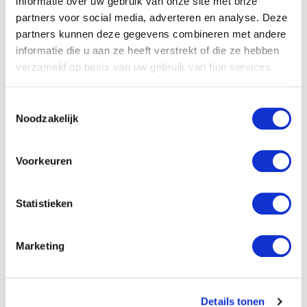
informatie over uw gebruik van onze site met onze
partners voor social media, adverteren en analyse. Deze
partners kunnen deze gegevens combineren met andere
Specificaties
informatie die u aan ze heeft verstrekt of die ze hebben
verzameld op basis van uw gebruik van hun services.
Titel:
Duizend jaar weer, wind en water in
de Lage Landen 3 1450-1575
Toestemmingsselectie
Noodzakelijk
Auteur:
Jan Buisman
Taal:
Nederlands
Voorkeuren
Verschijningsvorm:
Hardback
Statistieken
Aantal blz.:
808
NUR-code:
680
Marketing
Druk:
2
Uitgever:
Drukkerij Buijten en Schipperheijn
Details tonen