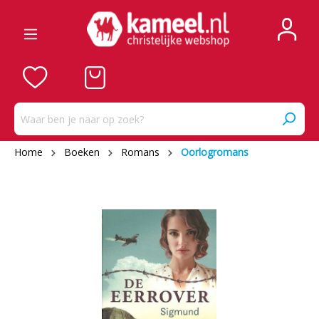
Home
Boeken
Romans
Oorlogromans