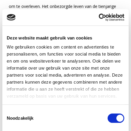
om te overleven. Het onbezorgde leven van de tienjarige
Jeremiah Prins, zoon van een schoolhoofd in Nederlands-
Indië, eindigt in 1942 na de Japanse inval van het
toenmalige Nederlands-Indië. Jeremiah neemt de zorg voor
Deze website maakt gebruik van cookies
zijn jongere broers en zussen op zich wanneer zijn vader en
We gebruiken cookies om content en advertenties te
oudere halfbroers worden opgepakt en naar een werkkamp
personaliseren, om functies voor social media te bieden
en om ons websiteverkeer te analyseren. Ook delen we
gebracht. Het leven in het jappenkamp onthult hem van
informatie over uw gebruik van onze site met onze
alles over zijn broze, onrustige moeder, een vrouw die hij
partners voor social media, adverteren en analyse. Deze
tot die tijd niet echt kende. Te midden van honger,
partners kunnen deze gegevens combineren met andere
informatie die u aan ze heeft verstrekt of die ze hebben
wreedheid en zelfopoffering zet Jeremiah al zijn moed en
verzameld op basis van uw gebruik van hun services.
sluwheid in om de plaats van zijn vader in te nemen. Zijn
leven in de kampen wordt draaglijker wanneer hij Laura
Toestemmingsselectie
Noodzakelijk
ontmoet, een meisje waar hij als kleine jongen al verliefd
op wordt. Er ontstaat een vriendschap waaruit ze beiden