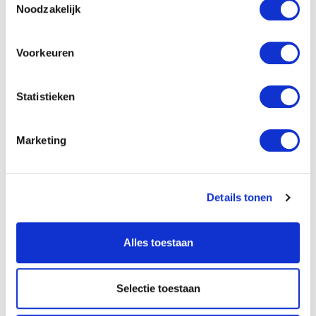
Noodzakelijk
De materialen voor leidinggevenden bieden we online aan
via het HGJB-methodeplatform (
methode.hgjb.nl
). Log in en
Voorkeuren
krijg zo eenvoudig toegang tot de bijbehorende filmpjes,
powerpoints. Lees meer informatie op
hgjb.nl
.
Statistieken
Marketing
Specificaties
Titel:
Follow Me Next Werkboek
Details tonen
'Discipelschap'
Auteur:
HGJB
Alles toestaan
Taal:
Nederlands
Selectie toestaan
Verschijningsvorm:
Paperback