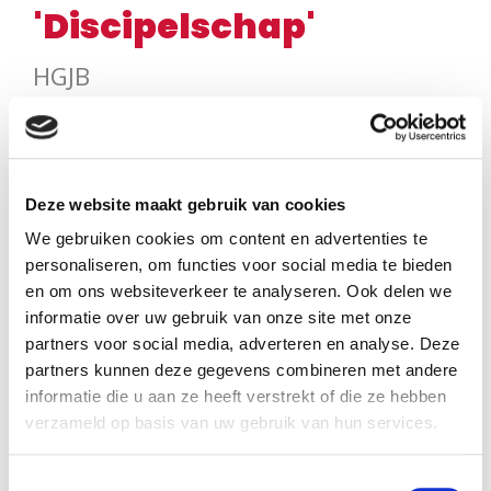
'Discipelschap'
HGJB
Met ingang van het seizoen 2025/2026 zijn (in
tegenstelling tot voorheen) alle drie jaarreeksen
Deze website maakt gebruik van cookies
tegelijkertijd verkrijgbaar. Alle jaarreeksen zijn in
We gebruiken cookies om content en advertenties te
willekeurige volgorde te gebruiken. De jaargang die voor
personaliseren, om functies voor social media te bieden
het komende seizoen geüpdatet is, is Discipelschap.
en om ons websiteverkeer te analyseren. Ook delen we
informatie over uw gebruik van onze site met onze
Follow Me Next is een methode voor mentorcatechese aan
partners voor social media, adverteren en analyse. Deze
16+. In de jaargang Discipelschap komen onder andere de
partners kunnen deze gegevens combineren met andere
informatie die u aan ze heeft verstrekt of die ze hebben
volgende thema´s aan de orde: ’Waarom Jezus?’, ‘Leven
verzameld op basis van uw gebruik van hun services.
naar Gods geboden', ‘Vervuld met de Heilige Geest’, ‘Leren
van elkaar’ en ‘Sacramenten’.
Toestemmingsselectie