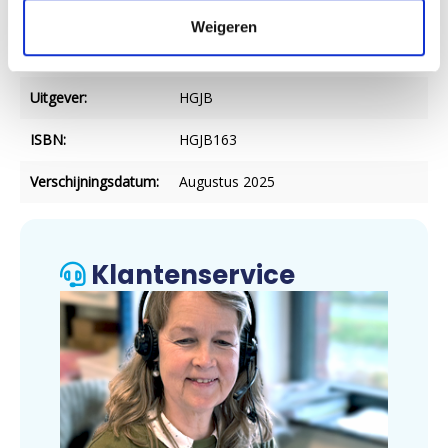
Aantal blz.:
82
Weigeren
NUR-code:
702
Uitgever:
HGJB
ISBN:
HGJB163
Verschijningsdatum:
Augustus 2025
Klantenservice