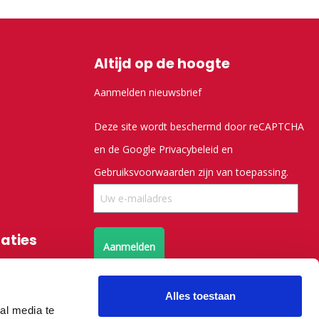
Altijd op de hoogte
Aanmelden nieuwsbrief
Deze site wordt beschermd door reCAPTCHA
en de Google
Privacybeleid
en
Gebruiksvoorwaarden
zijn van toepassing.
saties
Aanmelden
Volg ons op X
Alles toestaan
al media te