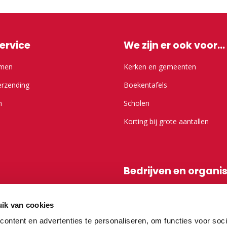
ervice
We zijn er ook voor...
emen
Kerken en gemeenten
erzending
Boekentafels
n
Scholen
Korting bij grote aantallen
Bedrijven en organi
r Kameel.nl
Shop-in-shop
ik van cookies
Affiliatieprogramma
ontent en advertenties te personaliseren, om functies voor soci