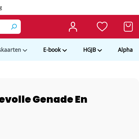
ng
kaarten
E-book
HGJB
Alpha
devolle Genade En