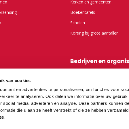
emen
Kerken en gemeenten
erzending
Boekentafels
n
Scholen
Korting bij grote aantallen
Bedrijven en organi
r Kameel.nl
Shop-in-shop
ik van cookies
Affiliatieprogramma
ontent en advertenties te personaliseren, om functies voor soci
erkeer te analyseren. Ook delen we informatie over uw gebruik
or social media, adverteren en analyse. Deze partners kunnen 
vragen
ormatie die u aan ze heeft verstrekt of die ze hebben verzameld
es.
teurs