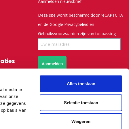
Aanmelden nieuwsbrief
Deze site wordt beschermd door reCAPTCHA
en de Google
Privacybeleid
en
Gebruiksvoorwaarden
zijn van toepassing.
saties
Aanmelden
Volg ons op X
Alles toestaan
al media te
Volg ons op facebook
 van onze
Selectie toestaan
deze gegevens
 op basis van
Weigeren