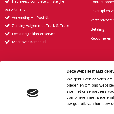
Het meest complete christelijke
Contact opn
assortiment
Levertijd en v
Verzending via PostNL
Verzendkoste
Zending volgen met Track & Trace
Betaling
Deskundige klantenservice
Retourneren
Meer over Kameel.nl
Meer ove
Deze website maakt gebru
Onze visie
We gebruiken cookies om c
Onze partners
bieden en om ons websitev
site met onze partners vo
Veelgestelde 
combineren met andere inf
Vacature
uw gebruik van hun servic
Bestselling au