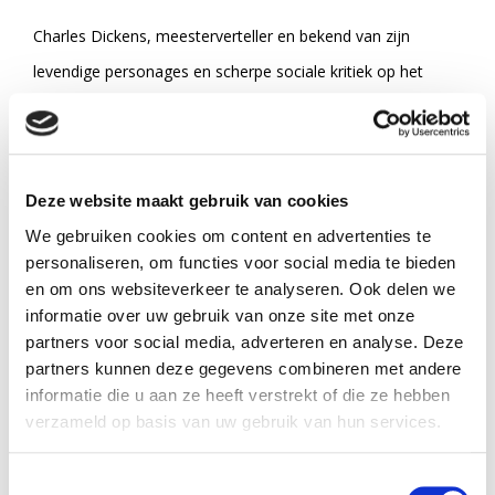
Charles Dickens, meesterverteller en bekend van zijn
levendige personages en scherpe sociale kritiek op het
victoriaanse Engeland, schreef een minder bekend maar
fascinerend persoonlijk geloofsrelaas: 'The Life of Our
Lord'. Dit boek, uitsluitend voor zijn kinderen geschreven en
Deze website maakt gebruik van cookies
pas in 1934 gepubliceerd, is een opvallend buitenbeentje in
We gebruiken cookies om content en advertenties te
zijn omvangrijke oeuvre. Het boek biedt een unieke inkijk in
personaliseren, om functies voor social media te bieden
Dickens' persoonlijke geloof. In eenvoudige en hartelijke
en om ons websiteverkeer te analyseren. Ook delen we
informatie over uw gebruik van onze site met onze
taal presenteert Dickens Jezus als de belichaming van
partners voor social media, adverteren en analyse. Deze
goedheid, rechtvaardigheid en naastenliefde, wars van
partners kunnen deze gegevens combineren met andere
dogmatiek. Ter gelegenheid van de verschijning van de
informatie die u aan ze heeft verstrekt of die ze hebben
verzameld op basis van uw gebruik van hun services.
animatiefilm 'King of Kings', een bewerking van het boek,
verschijnt bij Brandaan een nieuwe Nederlandse editie van
Toestemmingsselectie