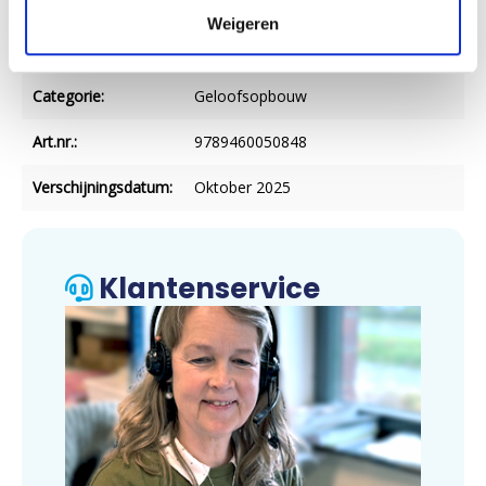
Imprint:
Brandaan
Weigeren
Uitgever:
De Vrije Uitgevers
Categorie:
Geloofsopbouw
Art.nr.:
9789460050848
Verschijningsdatum:
Oktober 2025
Klantenservice