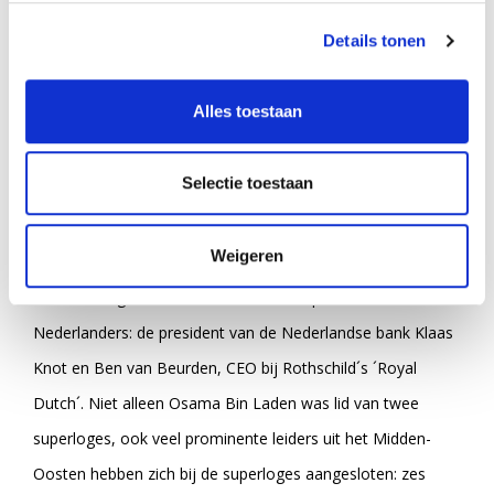
superloges. Niet alleen Vladimir Poetin, Angela Merkel,
Details tonen
Emmanuel Macron, Tony Blair, George W. Bush, Hillary
Clinton en Barack Obama, maar ook Jan Peter Balkenende,
Alles toestaan
Mark Rutte en Jeroen Dijsselbloem zijn lid van de
superloges. Binnen de superloges vindt men ook namen
Selectie toestaan
zoals die van Mario Draghi, voorzitter van de Europese
Centrale Bank. Hij is lid van vijf verschillende superloges.
Weigeren
Ook directeur van het Internationaal Monetair Fonds,
Christine Lagarde is lid. Daarnaast ook prominente
Nederlanders: de president van de Nederlandse bank Klaas
Knot en Ben van Beurden, CEO bij Rothschild´s ´Royal
Dutch´. Niet alleen Osama Bin Laden was lid van twee
superloges, ook veel prominente leiders uit het Midden-
Oosten hebben zich bij de superloges aangesloten: zes