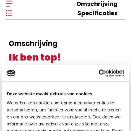
Omschrijving
Specificaties
Omschrijving
Ik ben top!
Danielle Schothorst
weet je wat ik maak?
Deze website maakt gebruik van cookies
ik pak geel en wit.
We gebruiken cookies om content en advertenties te
ik pak dit en ik pak dat.
personaliseren, om functies voor social media te bieden
wat is dit gaaf!
en om ons websiteverkeer te analyseren. Ook delen we
informatie over uw gebruik van onze site met onze
ik maak ik!
partners voor social media, adverteren en analyse. Deze