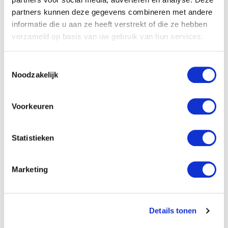
partners kunnen deze gegevens combineren met andere
informatie die u aan ze heeft verstrekt of die ze hebben
Specificaties
verzameld op basis van uw gebruik van hun services.
Titel:
Ik ben top!
Toestemmingsselectie
Noodzakelijk
Auteur:
Danielle Schothorst
Verschijningsvorm:
Paperback
Voorkeuren
NUR-code:
272
Statistieken
Uitgever:
Zwijsen Uitgeverij
Categorie:
Kleuterboeken
Marketing
Art.nr.:
9789048728527
Verschijningsdatum:
Februari 2016
Details tonen