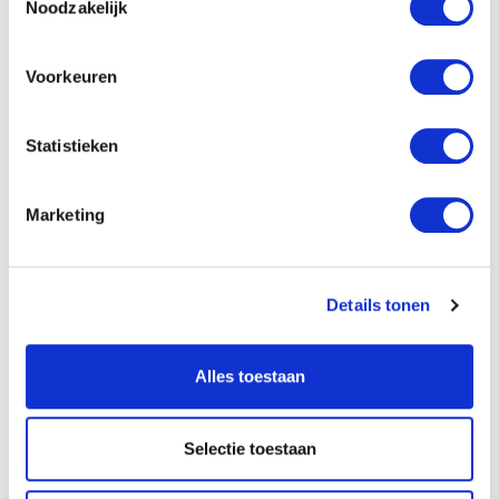
herziene uitgave een woord vooraf. Bij het lezen
Noodzakelijk
constateerden we dat de schrijver een warm hart voor
Voorkeuren
onze jonge mensen heeft om hen elke dag op het ene
nodige te wijzen. (ds. J. Roos in De Wachter Sions). Op de
Statistieken
woestijnreis ontving het volk van Israël elke dag manna. Het
was een bewijs van Gods zorg en trouw. Lees alzo deze
Marketing
overdenkingen in het dagboek. (Ds. P. Blok in het woord
vooraf).
Details tonen
Specificaties
Alles toestaan
Titel:
In de dagen uwer jongelingschap
Selectie toestaan
Auteur:
C. Dubbeld