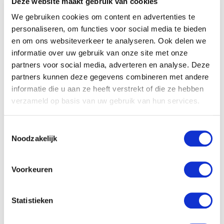
dingen waarmee jonge mannen zoals jij tegenwoordig te
Deze website maakt gebruik van cookies
maken krijgen. Verleiding. Groepsdruk. Geaccepteerd
We gebruiken cookies om content en advertenties te
personaliseren, om functies voor social media te bieden
worden. Verantwoordelijkheden. Omgaan met je ouders.
en om ons websiteverkeer te analyseren. Ook delen we
Vrienden. En meisjes. De Bijbel zal je leven écht beter
informatie over uw gebruik van onze site met onze
maken wanneer jij besluit dat je wilt weten wat erin staat.
partners voor social media, adverteren en analyse. Deze
partners kunnen deze gegevens combineren met andere
En daar gaat dit boek over: je Bijbel ontdekken en tot je
informatie die u aan ze heeft verstrekt of die ze hebben
persoonlijke gids maken bij alles wat je doet. Je vindt er veel
verzameld op basis van uw gebruik van hun services.
goede tips in over het onderzoeken van Gods Woord en
Toestemmingsselectie
hoe je er zo veel mogelijk nut van kunt hebben. Je zult
Noodzakelijk
ontdekken dat Bijbelstudie een geweldig avontuur is, waar
je nooit genoeg van krijgt!
Voorkeuren
Statistieken
Specificaties