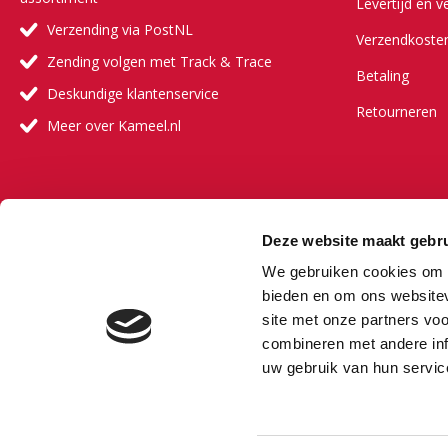
Levertijd en v
Verzending via PostNL
Verzendkoste
Zending volgen met Track & Trace
Betaling
Deskundige klantenservice
Retourneren
Meer over Kameel.nl
Meer ove
Deze website maakt gebru
Onze visie
We gebruiken cookies om c
Onze partners
bieden en om ons websitev
site met onze partners vo
Veelgestelde 
combineren met andere inf
Vacature
uw gebruik van hun servic
Bestselling au