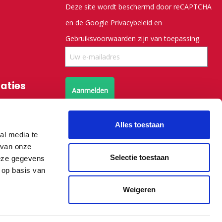
Deze site wordt beschermd door reCAPTCHA
en de Google
Privacybeleid
en
Gebruiksvoorwaarden
zijn van toepassing.
saties
Aanmelden
Volg ons op X
Alles toestaan
al media te
 van onze
Volg ons op facebook
Selectie toestaan
deze gegevens
 op basis van
Weigeren