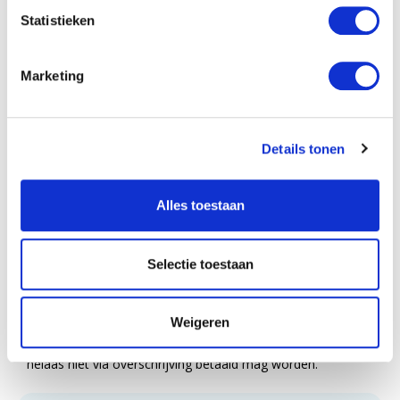
bestellen.
Statistieken
De cadeaukaart is voorzien van een unieke code. Deze
Marketing
code kunt u verzilveren tijdens het bestelproces op
Kameel.nl. De waarde van de cadeaukaart is niet
Details tonen
inwisselbaar voor contanten en we geven geen geld terug.
De cadeaukaart mag eenmalig gebruikt worden.
Alles toestaan
Let op: Sinds juni 2020 is de Europese anti-witwasrichtlijn
van kracht. Dit heeft invloed op het kunnen betalen met een
Selectie toestaan
cadeaukaart. U mag per bestelling max. € 50,= euro via 1 or
meerdere cadeaukaart(en) betalen, de rest moet via Ideal
Weigeren
of creditkaart betaald worden. Dit betekent dat het restant
helaas niet via overschrijving betaald mag worden.