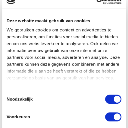
geven aan familie, vrienden en kennissen. Het is leuk om te
geven én te ontvangen. Bijvoorbeeld voor verjaardagen,
doop- of belijdenis of gewoon als aardigheidje om iemand
Deze website maakt gebruik van cookies
mee te bemoedigen. Ook leuk voor bedrijven of
We gebruiken cookies om content en advertenties te
personaliseren, om functies voor social media te bieden
(christelijke) organisaties om te geven als relatie- of
en om ons websiteverkeer te analyseren. Ook delen we
eindejaarsgeschenk.
informatie over uw gebruik van onze site met onze
partners voor social media, adverteren en analyse. Deze
partners kunnen deze gegevens combineren met andere
Bestel de Kameel.nl cadeaukaart eenvoudig online! De
informatie die u aan ze heeft verstrekt of die ze hebben
Kameel.nl cadeaubon is vergelijkbaar met de Nationale
verzameld op basis van uw gebruik van hun services.
Boekenbon, maar is zelfs meer dan dat! U kunt onze
Toestemmingsselectie
cadeaubon uitgeven aan vrijwel alle producten op onze
Noodzakelijk
website. Denk aan dvd's, muziek of mooie wandborden.
Kunt u een product niet vinden? Neem dan even contact
Voorkeuren
met ons op, grote kans dat wij het wel voor u kunnen