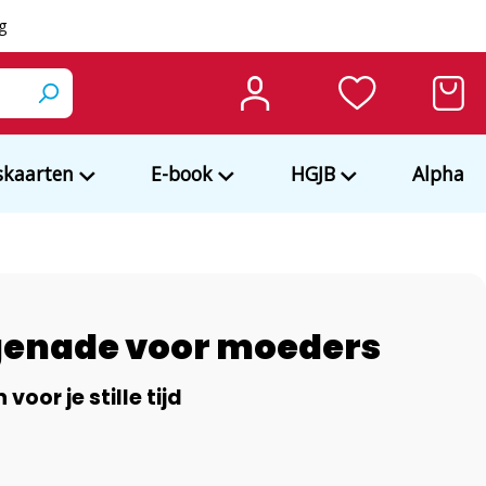
ng
kaarten
E-book
HGJB
Alpha
 genade voor moeders
oor je stille tijd