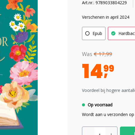
Art.nr.: 9789033804229
Verschenen in april 2024
Epub
Hardbac
Was
€ 17,99
14
99
Voordeel bij hogere aantall
Op voorraad
Wordt aan u verzonden op