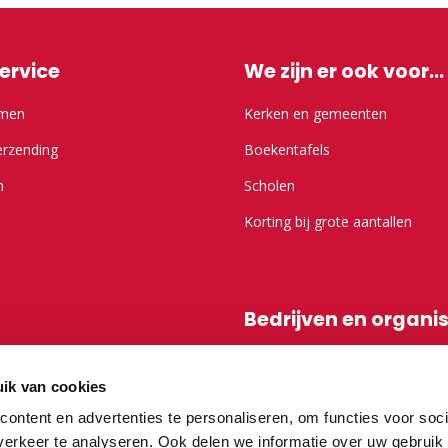
ervice
We zijn er ook voor...
emen
Kerken en gemeenten
erzending
Boekentafels
n
Scholen
Korting bij grote aantallen
Bedrijven en organi
r Kameel.nl
Shop-in-shop
ik van cookies
Affiliatieprogramma
ontent en advertenties te personaliseren, om functies voor soci
erkeer te analyseren. Ook delen we informatie over uw gebruik