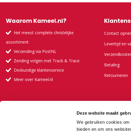
Waarom Kameel.nl?
Klantens
Het meest complete christelijke
Contact opn
assortiment
Levertijd en v
Verzending via PostNL
Verzendkoste
Zending volgen met Track & Trace
Betaling
Deskundige klantenservice
Retourneren
Meer over Kameel.nl
Meer ove
Deze website maakt gebru
Onze visie
We gebruiken cookies om c
Onze partners
bieden en om ons websitev