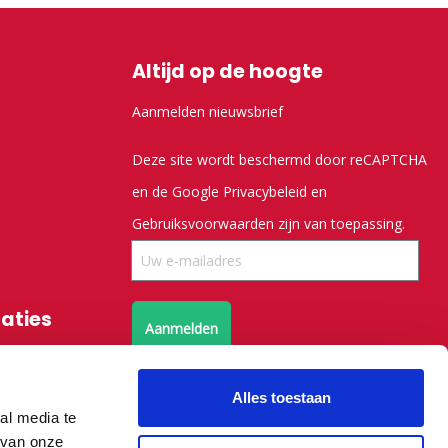
Altijd op de hoogte
Aanmelden nieuwsbrief
Deze site wordt beschermd door reCAPTCHA
en de Google
Privacybeleid
en
Gebruiksvoorwaarden
zijn van toepassing.
saties
Aanmelden
Volg ons op X
Alles toestaan
al media te
 van onze
Volg ons op facebook