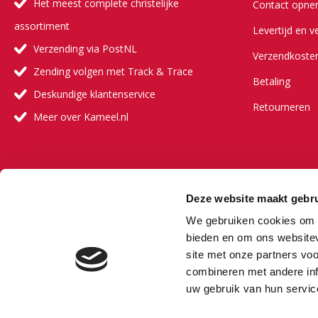
Het meest complete christelijke
Contact opn
assortiment
Levertijd en v
Verzending via PostNL
Verzendkoste
Zending volgen met Track & Trace
Betaling
Deskundige klantenservice
Retourneren
Meer over Kameel.nl
Meer ove
Deze website maakt gebru
Onze visie
We gebruiken cookies om c
Onze partners
bieden en om ons websitev
site met onze partners vo
Veelgestelde 
combineren met andere inf
Vacature
uw gebruik van hun servic
Bestselling au