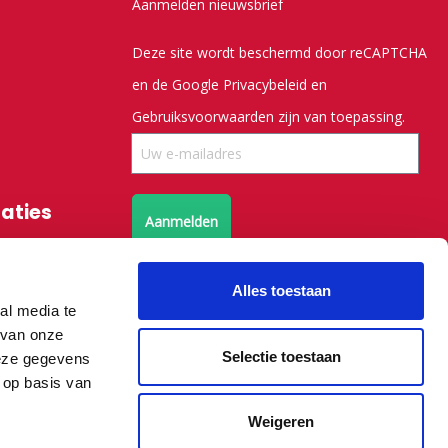
Aanmelden nieuwsbrief
Deze site wordt beschermd door reCAPTCHA
en de Google
Privacybeleid
en
Gebruiksvoorwaarden
zijn van toepassing.
saties
Aanmelden
Volg ons op X
Alles toestaan
al media te
Volg ons op facebook
 van onze
Selectie toestaan
deze gegevens
 op basis van
Weigeren