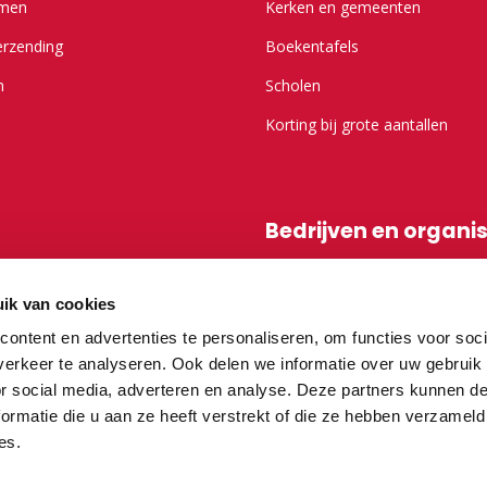
emen
Kerken en gemeenten
erzending
Boekentafels
n
Scholen
Korting bij grote aantallen
Bedrijven en organi
r Kameel.nl
Shop-in-shop
ik van cookies
Affiliatieprogramma
ontent en advertenties te personaliseren, om functies voor soci
erkeer te analyseren. Ook delen we informatie over uw gebruik
or social media, adverteren en analyse. Deze partners kunnen 
vragen
ormatie die u aan ze heeft verstrekt of die ze hebben verzameld
es.
teurs