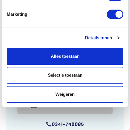
Marketing
Details tonen
Alles toestaan
Wij zijn te bereiken op maandag t/m vrijdag,
van 09.00 tot 11.00 uur en 15.00 tot 17.00
Selectie toestaan
uur. E-mails worden doorgaans binnen 24
uur beantwoord.
Weigeren
E-mail onze klantenservice
0341-740085