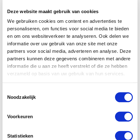
Omschrijving
Deze website maakt gebruik van cookies
We gebruiken cookies om content en advertenties te
personaliseren, om functies voor social media te bieden
en om ons websiteverkeer te analyseren. Ook delen we
Omschrijving
informatie over uw gebruik van onze site met onze
Mug with cover His
partners voor social media, adverteren en analyse. Deze
partners kunnen deze gegevens combineren met andere
grace is sufficient
informatie die u aan ze heeft verstrekt of die ze hebben
verzameld op basis van uw gebruik van hun services.
Materiaal: keramiek afmeting 8,7 (dia) x 9.7 (h) cm â€'
Toestemmingsselectie
capaciteit; 520 ml. Wordt geleverd met keramieken deksel
Noodzakelijk
en lepel
Voorkeuren
Klantenservice
Statistieken