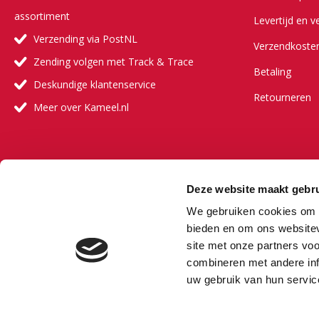
assortiment
Levertijd en v
Verzending via PostNL
Verzendkoste
Zending volgen met Track & Trace
Betaling
Deskundige klantenservice
Retourneren
Meer over Kameel.nl
Meer ove
Deze website maakt gebru
Onze visie
We gebruiken cookies om c
Onze partners
bieden en om ons websitev
site met onze partners vo
Veelgestelde 
combineren met andere inf
Vacature
uw gebruik van hun servic
Bestselling au