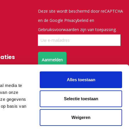
Deze site wordt beschermd door reCAPTCHA
en de Google
Privacybeleid
en
Gebruiksvoorwaarden
zijn van toepassing.
saties
Aanmelden
Volg ons op X
Alles toestaan
al media te
 van onze
Volg ons op facebook
Selectie toestaan
deze gegevens
 op basis van
Weigeren