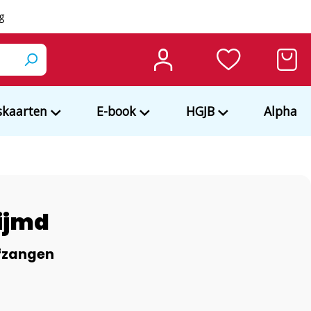
ng
kaarten
E-book
HGJB
Alpha
ijmd
ofzangen