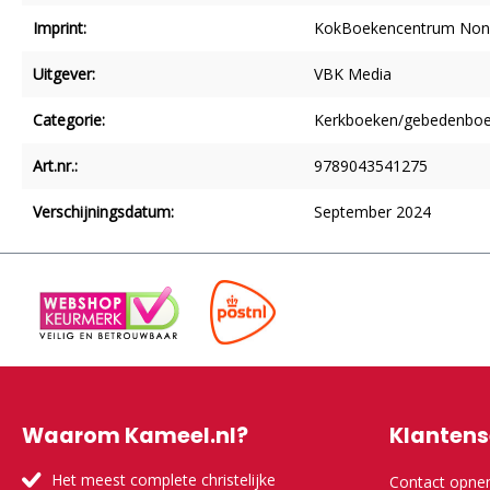
Imprint:
KokBoekencentrum Non-
Uitgever:
VBK Media
Categorie:
Kerkboeken/gebedenboe
Art.nr.:
9789043541275
Verschijningsdatum:
September 2024
Waarom Kameel.nl?
Klantens
Het meest complete christelijke
Contact opn