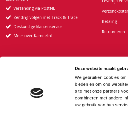
Levertijd en v
Verzending via PostNL
Verzendkoste
Zending volgen met Track & Trace
Betaling
Deskundige klantenservice
Retourneren
Meer over Kameel.nl
Meer ove
Deze website maakt gebru
Onze visie
We gebruiken cookies om c
Onze partners
bieden en om ons websitev
site met onze partners vo
Veelgestelde 
combineren met andere inf
Vacature
uw gebruik van hun servic
Bestselling au