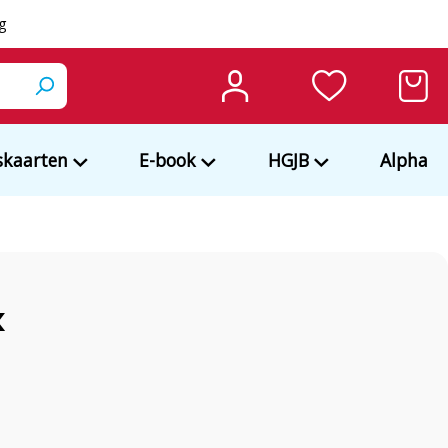
ng
kaarten
E-book
HGJB
Alpha
k