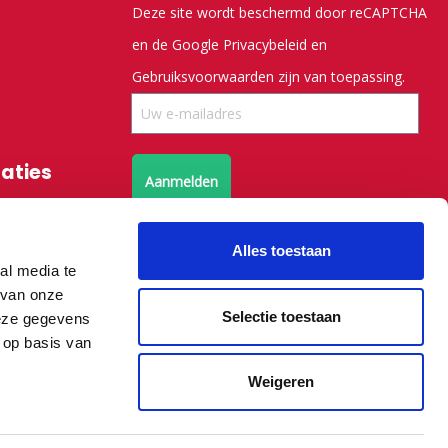
Deze site wordt beschermd door reCAPTCHA
en de Google
Privacybeleid
en
Gebruiksvoorwaarden
zijn van toepassing.
saties
Aanmelden
Volg ons op X
Alles toestaan
al media te
Volg ons op facebook
 van onze
Selectie toestaan
deze gegevens
 op basis van
Weigeren