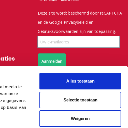
Deze site wordt beschermd door reCAPTCHA
en de Google
Privacybeleid
en
Gebruiksvoorwaarden
zijn van toepassing.
saties
Aanmelden
Volg ons op X
Alles toestaan
al media te
 van onze
Volg ons op facebook
Selectie toestaan
deze gegevens
 op basis van
Weigeren