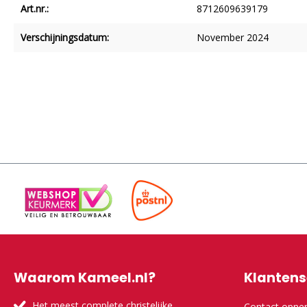
Art.nr.:
8712609639179
Verschijningsdatum:
November 2024
Waarom Kameel.nl?
Klantens
Het meest complete christelijke
Contact opn