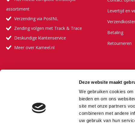
assortiment
Levertijd en v
Verzending via PostNL
Verzendkoste
Zending volgen met Track & Trace
Betaling
Deskundige klantenservice
Retourneren
Meer over Kameel.nl
Meer ove
Deze website maakt gebru
Onze visie
We gebruiken cookies om c
Onze partners
bieden en om ons websitev
site met onze partners vo
Veelgestelde 
combineren met andere inf
Vacature
uw gebruik van hun servic
Bestselling au