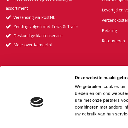
assortiment
Levertijd en v
Verzending via PostNL
Verzendkoste
Zending volgen met Track & Trace
Betaling
Deskundige klantenservice
Retourneren
Meer over Kameel.nl
Meer ove
Deze website maakt gebru
Onze visie
We gebruiken cookies om c
Onze partners
bieden en om ons websitev
site met onze partners vo
Veelgestelde 
combineren met andere inf
Vacature
uw gebruik van hun servic
Bestselling au