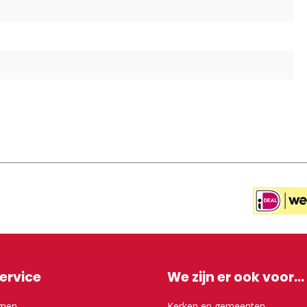
ervice
We zijn er ook voor...
emen
Kerken en gemeenten