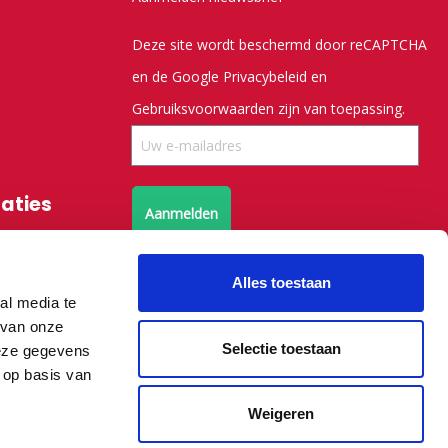
Deze site wordt beschermd door reCAPTCHA
en de Google
Privacybeleid
en
Gebruiksvoorwaarden
zijn van toepassing.
saties
Aanmelden
Volg ons op X
Alles toestaan
al media te
Volg ons op facebook
 van onze
Selectie toestaan
deze gegevens
 op basis van
Weigeren