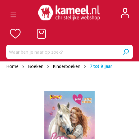
Home
Boeken
Kinderboeken
7 tot 9 jaar