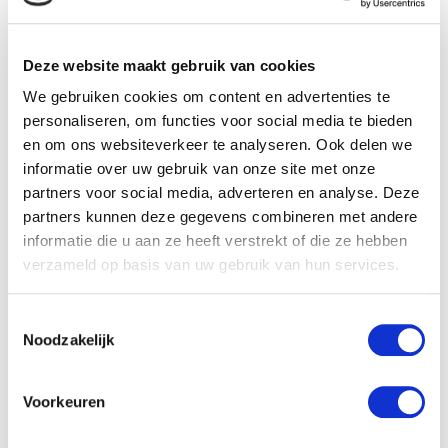
samen een pony te kopen. Op de markt hebben ze hun
favorieten al snel uitgekozen, maar niets loopt zoals
Deze website maakt gebruik van cookies
gepland. Terwijl hun droompony's één voor één verdwijnen
We gebruiken cookies om content en advertenties te
en hun instructrice hen op het hart drukt geen overhaaste
personaliseren, om functies voor social media te bieden
en om ons websiteverkeer te analyseren. Ook delen we
beslissingen te nemen, stuiten ze op iets onverwachts... Een
informatie over uw gebruik van onze site met onze
keuze die hun leven voorgoed zal veranderen.3 vriendinnen,
partners voor social media, adverteren en analyse. Deze
1 hooizolder (extra verhaal)Jolien, Sarah en Britt zijn heel
partners kunnen deze gegevens combineren met andere
informatie die u aan ze heeft verstrekt of die ze hebben
verschillend, maar delen één geheim: als het tegenzit,
verzameld op basis van uw gebruik van hun services.
vluchten ze naar de hooizolder. Daar kunnen ze lachen,
huilen en alles bespreken wat hen bezighoudt. Maar wat als
Toestemmingsselectie
Noodzakelijk
hun schuilplek niet zo geheim blijkt te zijn als ze dachten?
Twee verhalen vol vriendschap, paarden en verrassingen -
Voorkeuren
perfect voor iedereen die houdt van pony's en avontuur!