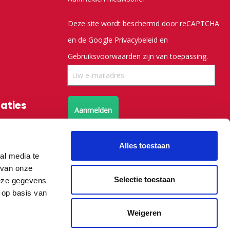
Deze site wordt beschermd door reCAPTCHA
en de Google
Privacybeleid
en
Gebruiksvoorwaarden
zijn van toepassing.
saties
Aanmelden
Volg ons op X
Alles toestaan
al media te
 van onze
Volg ons op facebook
Selectie toestaan
deze gegevens
 op basis van
Weigeren