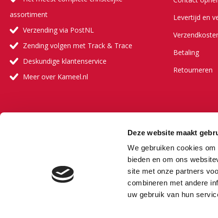
assortiment
Levertijd en v
Verzending via PostNL
Verzendkoste
Zending volgen met Track & Trace
Betaling
Deskundige klantenservice
Retourneren
Meer over Kameel.nl
Meer ove
Deze website maakt gebru
Onze visie
We gebruiken cookies om c
Onze partners
bieden en om ons websitev
site met onze partners vo
Veelgestelde 
combineren met andere inf
Vacature
uw gebruik van hun servic
Bestselling au