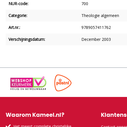
NUR-code:
700
Categorie:
Theologie algemeen
Art.nr.:
9789057411762
Verschijningsdatum:
December 2003
Waarom Kameel.nl?
Klantens
Het meest complete christelijke
Contact opn