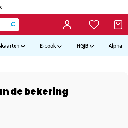
ng
kaarten
E-book
HGJB
Alpha
an de bekering