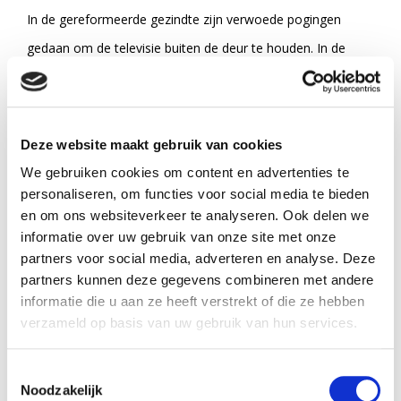
In de gereformeerde gezindte zijn verwoede pogingen
gedaan om de televisie buiten de deur te houden. In de
laatste jaren is evenwel het slechtste dat daarop wordt
vertoond - de speelfilm - op andere wijze (denk aan open
Internet, video en dvd) door veel mensen in huis gehaald. Al
Deze website maakt gebruik van cookies
te gemakkelijk denken velen dat het hier gaat om moderne
We gebruiken cookies om content en advertenties te
middelen die je, als nieuwe uitvindingen, maar moet
personaliseren, om functies voor social media te bieden
en om ons websiteverkeer te analyseren. Ook delen we
accepteren. Beseffen we wel welke schijnwereld achter dit
informatie over uw gebruik van onze site met onze
alles schuilgaat? Weten we waarom het toneelspel door
partners voor social media, adverteren en analyse. Deze
onze vaderen altijd werd verboden en verworpen? Als we
partners kunnen deze gegevens combineren met andere
informatie die u aan ze heeft verstrekt of die ze hebben
rollenspel of speelfilm zelfs voor evangelisatiewerk willen
verzameld op basis van uw gebruik van hun services.
gebruiken, dreigen we ter wille van een vermeend goed
doel verkeerde en zondige middelen te gebruiken,
Toestemmingsselectie
Noodzakelijk
waardoor het doel niet bereikt zal worden en heel het werk