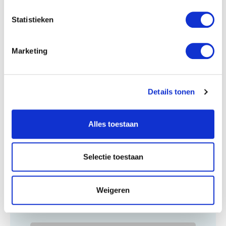
Statistieken
Klantenservice
Marketing
Details tonen
Alles toestaan
Wij zijn te bereiken op maandag t/m vrijdag,
Selectie toestaan
van 09.00 tot 11.00 uur en 15.00 tot 17.00
uur. E-mails worden doorgaans binnen 24
Weigeren
uur beantwoord.