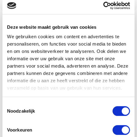
Omschrijving
Deze website maakt gebruik van cookies
We gebruiken cookies om content en advertenties te
personaliseren, om functies voor social media te bieden
en om ons websiteverkeer te analyseren. Ook delen we
Omschrijving
informatie over uw gebruik van onze site met onze
partners voor social media, adverteren en analyse. Deze
Sleutelhanger kruis
partners kunnen deze gegevens combineren met andere
informatie die u aan ze heeft verstrekt of die ze hebben
hout vis
verzameld op basis van uw gebruik van hun services.
Toestemmingsselectie
Sleutelhanger kruis hout met afbeelding vis 1 zijde gelaserd
Noodzakelijk
â€‹â€‹â€‹â€‹â€‹â€‹â€‹Dit product is gemaakt, van legaal
gekapt hout, onder de richtlijnen van Legal Indonesian
Voorkeuren
wood.