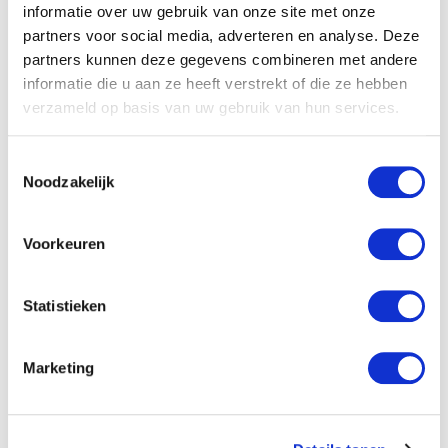
Stel je de hemel eens
informatie over uw gebruik van onze site met onze
voor
partners voor social media, adverteren en analyse. Deze
partners kunnen deze gegevens combineren met andere
informatie die u aan ze heeft verstrekt of die ze hebben
John Burke
verzameld op basis van uw gebruik van hun services.
Toestemmingsselectie
Specificaties
Noodzakelijk
Titel:
Stel je de hemel eens voor
Voorkeuren
Auteur:
John Burke
Statistieken
Verschijningsvorm:
Paperback
NUR-code:
707
Marketing
Uitgever:
Shama
Categorie:
Geloofsopbouw