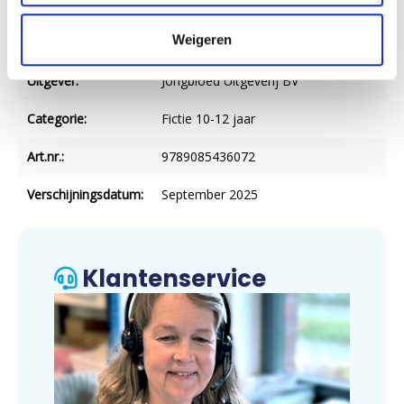
Druk:
1
Weigeren
Imprint:
Columbus
Uitgever:
Jongbloed Uitgeverij BV
Categorie:
Fictie 10-12 jaar
Art.nr.:
9789085436072
Verschijningsdatum:
September 2025
Klantenservice