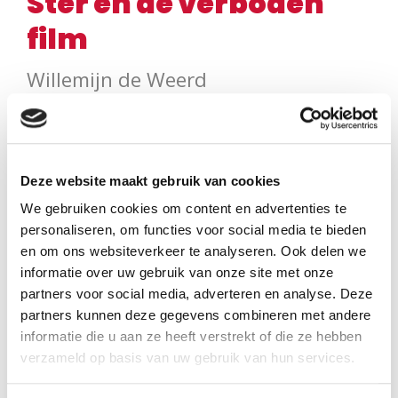
Ster en de verboden
film
Willemijn de Weerd
Tijdens de Tweede Wereldoorlog duikt Ster (12) onder in
het geheime Verscholen Dorp, diep verstopt in de bossen.
Deze website maakt gebruik van cookies
Er ontstaat een gedurfd idee: een film maken over het leven
We gebruiken cookies om content en advertenties te
in het dorp. Ster doet mee, want dit is haar kans om aan
personaliseren, om functies voor social media te bieden
haar ouders te laten zien wie ze werkelijk is. Tegenwoordig
en om ons websiteverkeer te analyseren. Ook delen we
is Het Verscholen Dorp nog steeds te bezoeken.
informatie over uw gebruik van onze site met onze
partners voor social media, adverteren en analyse. Deze
gebaseerd op de geschiedenis van Het Verscholen
partners kunnen deze gegevens combineren met andere
informatie die u aan ze heeft verstrekt of die ze hebben
Dorp
verzameld op basis van uw gebruik van hun services.
eindelijk een nieuw boek voor de fans van Papa, waar