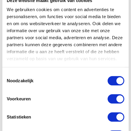
Deze website maakt gebruik van cookies
voor hem: zijn beste vriend Gérard, die Joods is, is ineens
We gebruiken cookies om content en advertenties te
verdwenen, er is nauwelijks te eten enhet lijkt wel of
personaliseren, om functies voor social media te bieden
en om ons websiteverkeer te analyseren. Ook delen we
niemand nog hoop heeft. Dan vindt Paul op een dag een
informatie over uw gebruik van onze site met onze
Amerikaanse parachutistdie gewond is geraakt. De soldaat
partners voor social media, adverteren en analyse. Deze
vertelt hem dat de geallieerden een plan hebben om de
partners kunnen deze gegevens combineren met andere
informatie die u aan ze heeft verstrekt of die ze hebben
nazi's te verslaan.Ze kunnen Pauls hulp daarbij goed
verzameld op basis van uw gebruik van hun services.
gebruiken. Al snel raakt hij betrokken bij de grootste invasie
uit de geschiedenisen moet hij alles op alles zetten om te
Toestemmingsselectie
Noodzakelijk
overleven. Met illustraties, foto's en een informatief deel.
Voorkeuren
Specificaties
Statistieken
Titel:
Strijd op d-day