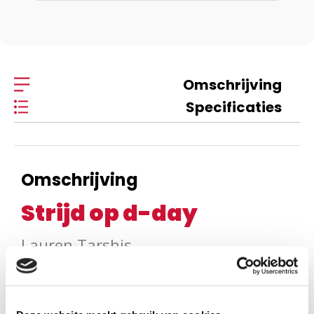
Omschrijving
Specificaties
Omschrijving
Strijd op d-day
Lauren Tarshis
Normandië, 1944. De elfjarige Paul woont in een Frans
stadje dat door de nazi's is bezet. Het is een moeilijketijd