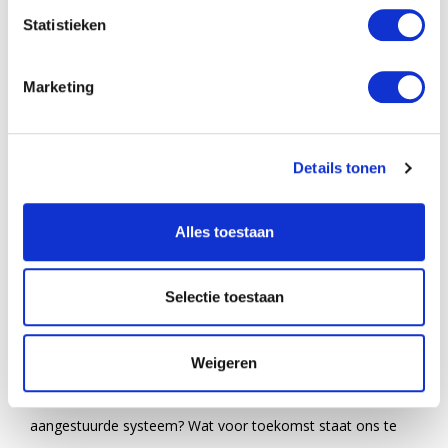
geopolitieke kracht bestaat uit de rijkste families op deze
Statistieken
planeet. Samen met de machtigste multinationale bedrijven
oefenen zij de controle uit over alle landen en alle coalities
Marketing
van landen. Het werkelijke doel van deze elite is complete
zeggenschap over Planeet Aarde. Indien wij niet opletten
Details tonen
zal het spoedig gedaan zijn met onze vrijheid. Niet alleen
met de vrijheid van afzonderlijke volkeren, maar ook met
Alles toestaan
die van het individu. Een totale integratie van mens en
techniek is gepland. Het moment dat deze ontwikkelingen
Selectie toestaan
onomkeerbaar zullen worden, wordt de 'Transitie'
genoemd; er is daarna geen individuele keuzemogelijkheid
meer. We moeten ons zelf de volgende vraag stellen: 'wie
Weigeren
zitten er uiteindelijk aan de knoppen van dit centraal
aangestuurde systeem? Wat voor toekomst staat ons te