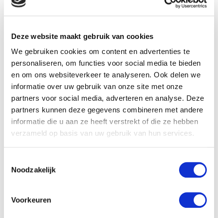
onze smaak gevormd, onze ideeën gesuggereerd,
grotendeels door mensen waarvan we nog nooit hebben
gehoord. In praktisch elke handeling in het dagelijkse leven,
Deze website maakt gebruik van cookies
of dit nou is binnen de politiek of zakensfeer, in onze
We gebruiken cookies om content en advertenties te
personaliseren, om functies voor social media te bieden
sociale omgang of ons ethisch denken, worden we
en om ons websiteverkeer te analyseren. Ook delen we
gedomineerd door een relatief kleine groep mensen. We
informatie over uw gebruik van onze site met onze
leven niet langer in een wereld van naties en ideologieën. Er
partners voor social media, adverteren en analyse. Deze
partners kunnen deze gegevens combineren met andere
zijn geen naties. Er zijn geen volkeren. De belangrijkste
informatie die u aan ze heeft verstrekt of die ze hebben
politieke, economische en militaire beslissingen worden
verzameld op basis van uw gebruik van hun services.
ondergraven door globale organisaties die door geen
Toestemmingsselectie
enkele regering of publieke organisatie gecontroleerd of ter
Noodzakelijk
verantwoording geroepen worden. Wij hebben te maken
met de opkomst van een nieuwe geopolitieke
Voorkeuren
supernationale kracht op het wereldtoneel. Deze